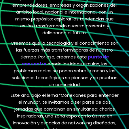
emprendedores, empresas y organizaciones del
ámbito local, nacional e internacional, con un
mismo propósito: explorar las tendencias que
están transformando nuestro presente y
delineando el futuro.
Creemos que la tecnología y el conocimiento son
las fuerzas más transformadoras de nuestro
tiempo. Por eso, creamos este
punto de
encuentro
donde las ideas circulan, los
problemas reales se ponen sobre la mesa y las
soluciones tecnológicas se piensan y se prueban
en comunidad.
Este año, bajo el lema
“Conexiones para entender
el mundo”
, te invitamos a ser parte de dos
jornadas que combinan en simultáneo: charlas
inspiradoras, una zona expo con lo último en
innovación y espacios de networking diseñados,