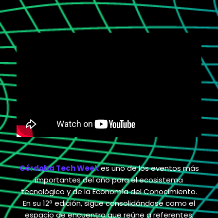
Córdoba Tech Week
es uno de los eventos más
importantes del año para el ecosistema
tecnológico y de la Economía del Conocimiento.
En su
12ª edición
, sigue consolidándose como el
espacio de encuentro que reúne a referentes,